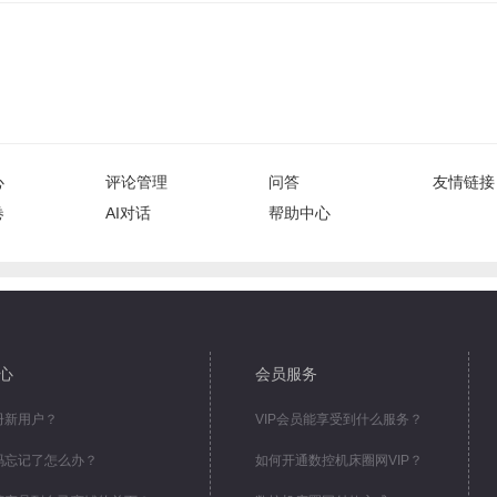
心
评论管理
问答
友情链接
卷
AI对话
帮助中心
心
会员服务
册新用户？
VIP会员能享受到什么服务？
码忘记了怎么办？
如何开通数控机床圈网VIP？