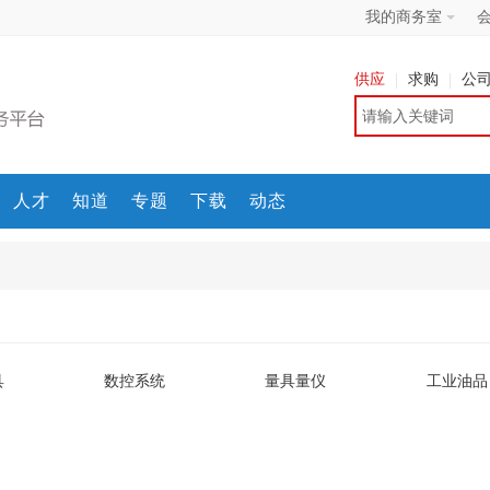
我的商务室
供应
求购
公
人才
知道
专题
下载
动态
具
数控系统
量具量仪
工业油品