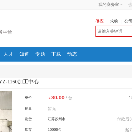
我的商务室
供应
求购
公
人才
知道
专题
下载
动态
YZ-1160加工中心
30.00
单价
/ 台
￥
暂无
销量
付款后
发货
江苏苏州市
起
库存
10000台