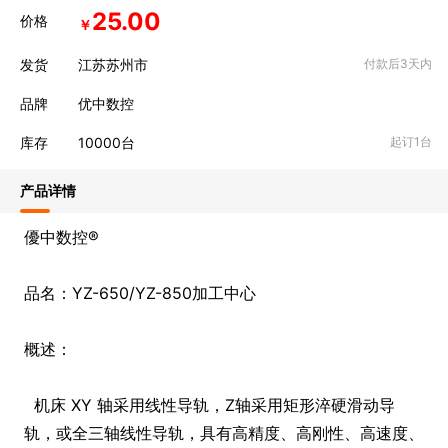
25.00
价格
￥
发货
江苏苏州市
付款后3天内
品牌
优中数控
库存
10000
台
起订1台
产品详情
優中数控®
品名：YZ-650/YZ-850加工中心
概述：
机床 XY 轴采用线性导轨，Z轴采用矩形淬硬滑动导
轨，或全三轴线性导轨，具有高精度、高刚性、高速度、