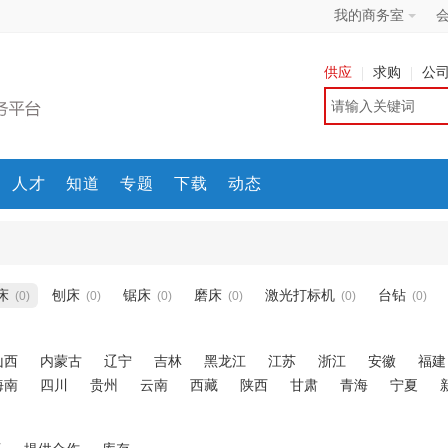
我的商务室
供应
求购
公
人才
知道
专题
下载
动态
床
刨床
锯床
磨床
激光打标机
台钻
(0)
(0)
(0)
(0)
(0)
(0)
山西
内蒙古
辽宁
吉林
黑龙江
江苏
浙江
安徽
福建
海南
四川
贵州
云南
西藏
陕西
甘肃
青海
宁夏