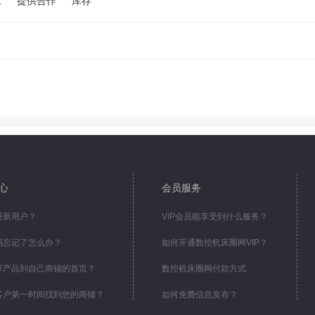
工
提供合作
库存
心
会员服务
册新用户？
VIP会员能享受到什么服务？
码忘记了怎么办？
如何开通数控机床圈网VIP？
荐产品到自己商铺的首页？
数控机床圈网付款方式
客户第一时间找到您的商铺？
如何免费信息发布？