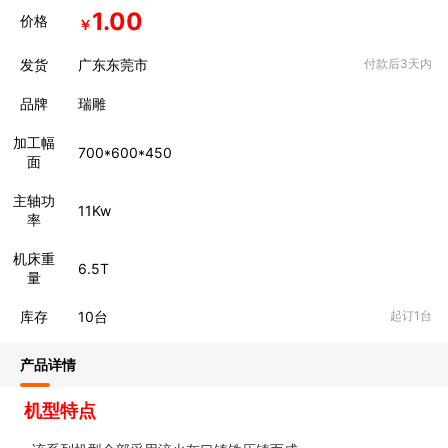
1.00
价格
￥
发货
广东东莞市
付款后3天内
品牌
瑞雕
加工幅
700*600*450
面
主轴功
11Kw
率
机床重
6.5T
量
库存
10
台
起订1台
产品详情
机型特点