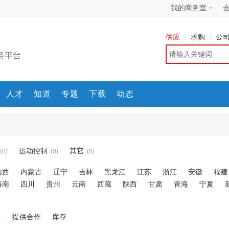
我的商务室
供应
求购
公
人才
知道
专题
下载
动态
运动控制
其它
(0)
(0)
(0)
山西
内蒙古
辽宁
吉林
黑龙江
江苏
浙江
安徽
福建
海南
四川
贵州
云南
西藏
陕西
甘肃
青海
宁夏
工
提供合作
库存