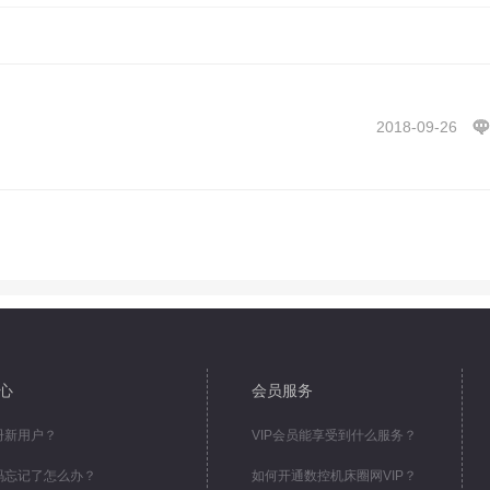
2018-09-26
心
会员服务
册新用户？
VIP会员能享受到什么服务？
码忘记了怎么办？
如何开通数控机床圈网VIP？