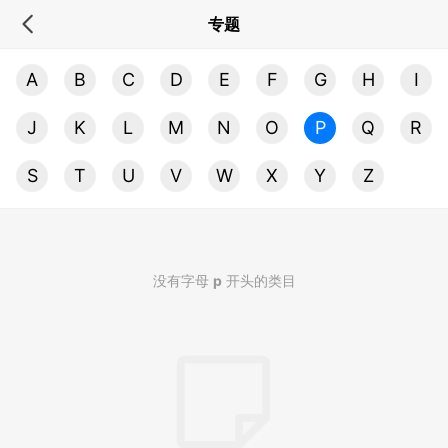
专题
A
B
C
D
E
F
G
H
I
J
K
L
M
N
O
P
Q
R
S
T
U
V
W
X
Y
Z
没有字母
p
开头的类目