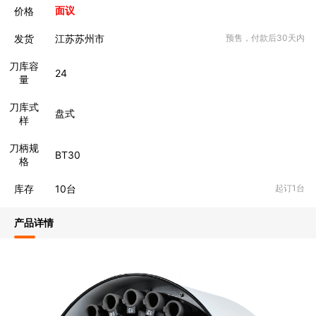
价格
面议
发货
江苏苏州市
预售，付款后30天内
刀库容
24
量
刀库式
盘式
样
刀柄规
BT30
格
库存
10
台
起订1台
产品详情