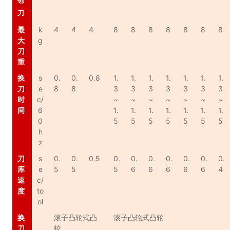
邻
刀
最
k
4
4
4
8
8
8
8
8
8
8
大
g
刀
重
换
s
0.
0.
0.8
1.
1.
1.
1.
1.
1.
1.
刀
e
8
8
3
3
3
3
3
3
3
时
c/
~
~
~
~
~
~
~
间
6
1.
1.
1.
1.
1.
1.
1.
0
5
5
5
5
5
5
5
h
z
刀
s
0.
0.
0.5
0.
0.
0.
0.
0.
0.
0.
库
e
5
5
5
6
6
6
6
6
4
速
c/
度
to
ol
换
滚子凸轮式凸
滚子凸轮式凸轮
刀
轮