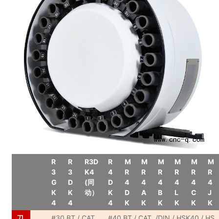
R
R
R3D
R
M
M
M
M
M
M
3
3
K4
4
R
R
R
R
R
R
G
D
(同
D
4
4
4
4
4
4
K
K
动）
K
D
A
B
L
C
J
4
4
4
K
K
K
K
K
K
刀
#30 BT / CAT
#40 BT / CAT /DIN / HSK40 / HS