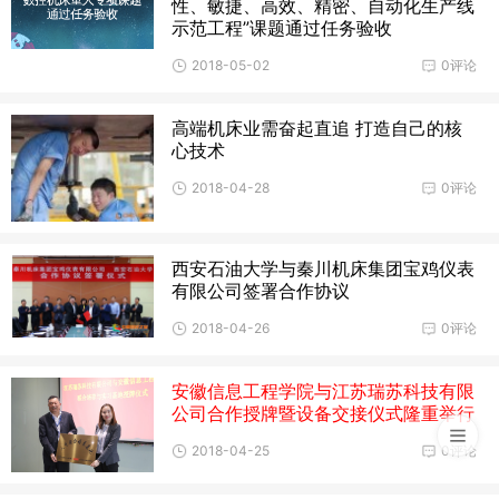
性、敏捷、高效、精密、自动化生产线
依靠进口，技术受制于人。可见，
示范工程”课题通过任务验收
2018-05-02
0评论
高端机床业需奋起直追 打造自己的核
心技术
2018-04-28
0评论
西安石油大学与秦川机床集团宝鸡仪表
有限公司签署合作协议
2018-04-26
0评论
安徽信息工程学院与江苏瑞苏科技有限
公司合作授牌暨设备交接仪式隆重举行
2018-04-25
0评论