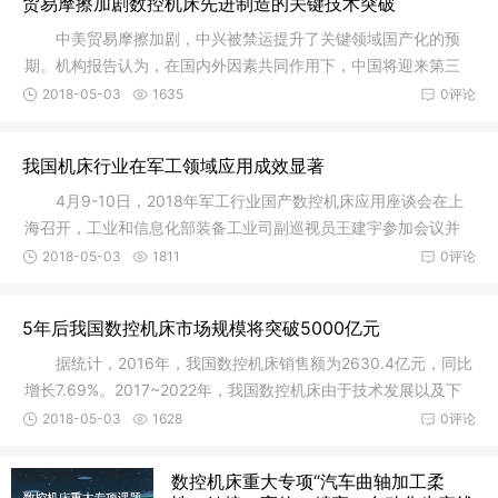
贸易摩擦加剧数控机床先进制造的关键技术突破
中美贸易摩擦加剧，中兴被禁运提升了关键领域国产化的预
期。机构报告认为，在国内外因素共同作用下，中国将迎来第三
轮进口替代，预计技术密集型行业将成为进口替代的主战场。其
2018-05-03
1635
0评论
中，数控机床(CNC)是先进制造的关键技术，是重点需要突破的
几大领域之一。2016年，中国数控机床市场规模已达到1862亿
我国机床行业在军工领域应用成效显著
元，国产替代空间巨大。可关注华中数控、沈阳机床等。
4月9-10日，2018年军工行业国产数控机床应用座谈会在上
海召开，工业和信息化部装备工业司副巡视员王建宇参加会议并
介绍了机床行业发展及在军工行业应用情况，他强调，我国机床
2018-05-03
1811
0评论
行业在军工领域应用成效显著，支撑保障能力稳步提高，但仍处
于向世界第二梯队迈进的爬坡过坎关键期，不平衡不充分问题有
5年后我国数控机床市场规模将突破5000亿元
待进一步破解，高端机床装备可靠性和精度保持性亟待提升，下
一步要以供给侧结构性改革为主线，深化军民融合、两化融合、
据统计，2016年，我国数控机床销售额为2630.4亿元，同比
增长7.69%。2017~2022年，我国数控机床由于技术发展以及下
游市场的逐渐复苏等原因，仍会保持10%~12%之间的增长速度，
2018-05-03
1628
0评论
到2022年，我国数控机床行业的市场规模将突破5000亿元。长
期以来，国产数控机床始终处于低档迅速膨胀、中档进展缓慢、
数控机床重大专项“汽车曲轴加工柔
高档依靠进口的局面，特别是国家重点工程需要的关键设备主要