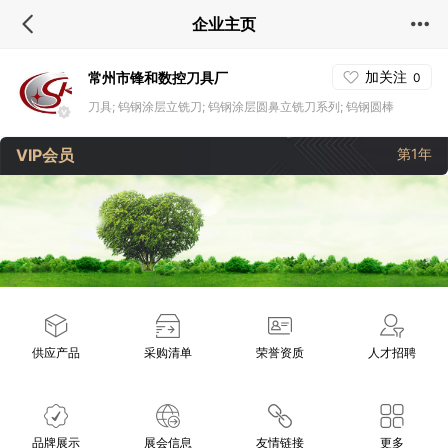
企业主页
加关注
常州市锋和数控刀具厂
0
刀具; 钨钢涂层立铣刀; 钨钢涂层圆鼻立铣刀系列; 钨钢圆棒
VIP会员
第1年
供应产品
采购清单
荣誉资质
人才招聘
品牌展示
展会信息
友情链接
更多